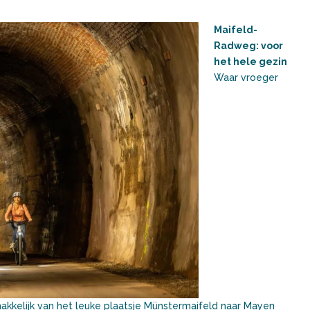
Maifeld-
Radweg: voor
het hele gezin
Waar vroeger
kkelijk van het leuke plaatsje Münstermaifeld naar Mayen