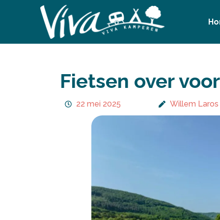
Ga
naar
H
de
inhoud
Fietsen over voo
22 mei 2025
Willem Laros