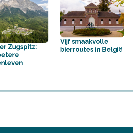
Vijf smaakvolle
ler Zugspitz:
bierroutes in België
betere
enleven