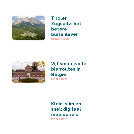
Tiroler
Zugspitz: het
betere
buitenleven
10 april 2026
Vijf smaakvolle
bierroutes in
België
6 april 2026
Klein, slim en
snel: digitaal
mee op reis
2 april 2026