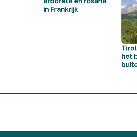
arboreta en rosaria
in Frankrijk
Tiro
het 
buit