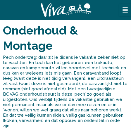
Ga
naar
de
inhoud
Onderhoud &
Montage
Pech onderweg: daar zit je tijdens je vakantie zeker niet op
te wachten. En toch kan het gebeuren: een trekauto,
caravan en kampeerauto zitten boordevol met techniek en
dus kan er weleens iets mis gaan. Een caravanband loopt
leeg (want deze is niet tijdig vervangen), een uitdraaisteun
zit vast (want deze is niet gesmeerd), de caravan lijkt niet te
remmen (niet goed afgesteld). Met een tweejaarlijkse
BOVAG onderhoudsbeurt is deze ‘pech’ zo goed als
uitgesloten. Ons verblijf tijdens de vakantie gebruiken we
niet permanent, maar als we er dan mee reizen en er in
‘wonen’, willen we wel graag dat alles naar behoren werkt.
En dat we veilig kunnen rijden, veilig gas kunnen gebruiken
(koken, verwarmen) en dat opbouw en onderstel in orde
zijn.