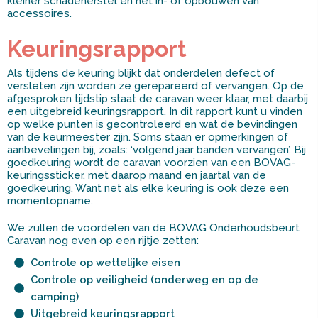
kleiner schadeherstel en het in- of opbouwen van
accessoires.
Keuringsrapport
Als tijdens de keuring blijkt dat onderdelen defect of
versleten zijn worden ze gerepareerd of vervangen. Op de
afgesproken tijdstip staat de caravan weer klaar, met daarbij
een uitgebreid keuringsrapport. In dit rapport kunt u vinden
op welke punten is gecontroleerd en wat de bevindingen
van de keurmeester zijn. Soms staan er opmerkingen of
aanbevelingen bij, zoals: ‘volgend jaar banden vervangen’. Bij
goedkeuring wordt de caravan voorzien van een BOVAG-
keuringssticker, met daarop maand en jaartal van de
goedkeuring. Want net als elke keuring is ook deze een
momentopname.
We zullen de voordelen van de BOVAG Onderhoudsbeurt
Caravan nog even op een rijtje zetten:
Controle op wettelijke eisen
Controle op veiligheid (onderweg en op de
camping)
Uitgebreid keuringsrapport