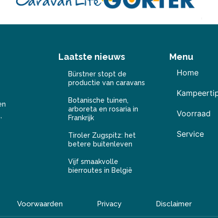
Laatste nieuws
Menu
Home
Bürstner stopt de
productie van caravans
Kampeerti
Botanische tuinen,
en
arboreta en rosaria in
Voorraad
,
Frankrijk
Service
Tiroler Zugspitz: het
betere buitenleven
Vijf smaakvolle
bierroutes in België
Voorwaarden
Privacy
Disclaimer