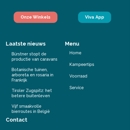
Onze Winkels
Viva App
Laatste nieuws
Menu
Home
Bürstner stopt de
productie van caravans
Kampeertips
Botanische tuinen,
arboreta en rosaria in
Voorraad
Frankrijk
Service
Tiroler Zugspitz: het
betere buitenleven
Vijf smaakvolle
bierroutes in België
Contact