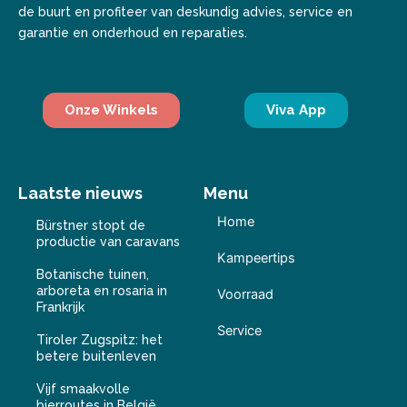
de buurt en profiteer van deskundig advies, service en
garantie en onderhoud en reparaties.
Onze Winkels
Viva App
Laatste nieuws
Menu
Home
Bürstner stopt de
productie van caravans
Kampeertips
Botanische tuinen,
arboreta en rosaria in
Voorraad
Frankrijk
Service
Tiroler Zugspitz: het
betere buitenleven
Vijf smaakvolle
bierroutes in België