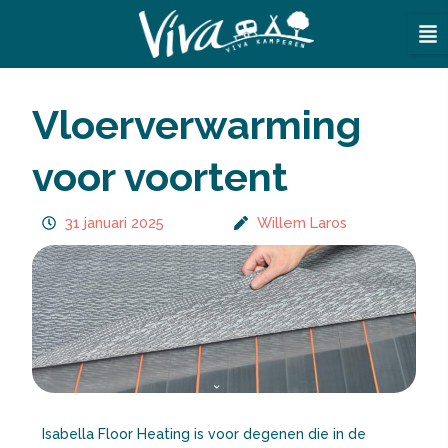
Ga
naar
de
inhoud
Vloerverwarming
voor voortent
31 januari 2025
Willem Laros
Isabella Floor Heating is voor degenen die in de