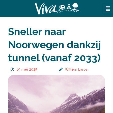
Ga
naar
de
inhoud
Sneller naar
Noorwegen dankzij
tunnel (vanaf 2033)
19 mei 2025
Willem Laros