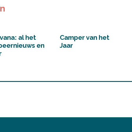
en
vana: al het
Camper van het
eernieuws en
Jaar
r