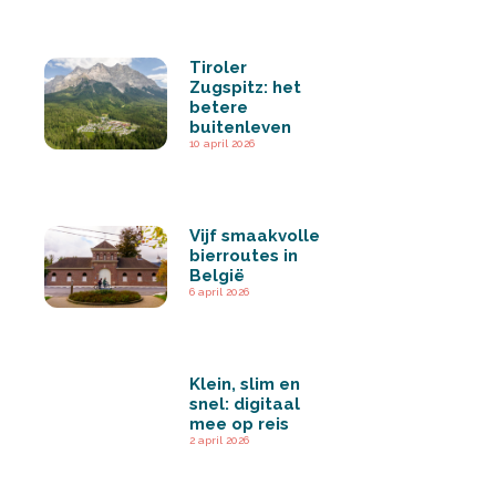
Tiroler
Zugspitz: het
betere
buitenleven
10 april 2026
Vijf smaakvolle
bierroutes in
België
6 april 2026
Klein, slim en
snel: digitaal
mee op reis
2 april 2026