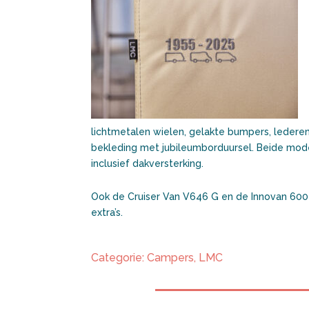
lichtmetalen wielen, gelakte bumpers, lederen
bekleding met jubileumborduursel. Beide mode
inclusief dakversterking.
Ook de Cruiser Van V646 G en de Innovan 600 
extra’s.
Categorie:
Campers
,
LMC