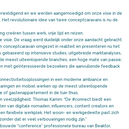
verweldigend en we werden aangemoedigd om onze visie in de
. Het revolutionaire idee van twee conceptcaravans is nu de
g creëren tussen werk, vrije tijd en reizen.
eze visie. De vraag werd duidelijk onder onze aandacht gebracht
conceptcaravan omgezet in realiteit en presenteren nu het
 is gebaseerd op intensieve studies, uitgebreide marktanalyses,
it de meest uiteenlopende branches, een hoge mate van passie,
kken met geïnteresseerde bezoekers die aanvullende feedback
nnectiviteitsoplossingen in een moderne ambiance en
rvaringen en mobiel werken op de meest uiteenlopende
e of gastenappartement in de tuin thuis.
jn veelzijdigheid. Thomas Kamm: “De #connect biedt een
ten van digitale nomaden, influencers, content creators en
 een flexibele werkplek. Het woon- en werkgedeelte past zich
onder dat er veel verbouwingen nodig zijn.”
bouwde “conference” professionele bureau van Beaktor,