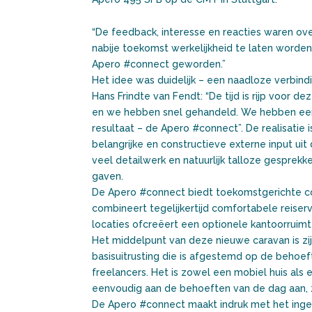
“De feedback, interesse en reacties waren o
nabije toekomst werkelijkheid te laten worden
Apero #connect geworden.”
Het idee was duidelijk – een naadloze verbindin
Hans Frindte van Fendt: “De tijd is rijp voor d
en we hebben snel gehandeld. We hebben een 
resultaat – de Apero #connect”.
De realisatie
belangrijke en constructieve externe input u
veel detailwerk en natuurlijk talloze gespre
gaven.
De Apero #connect biedt toekomstgerichte co
combineert tegelijkertijd comfortabele reise
locaties ofcreëert een optionele kantoorruimt
Het middelpunt van deze nieuwe caravan is zi
basisuitrusting die is afgestemd op de behoef
freelancers. Het is zowel een mobiel huis als
eenvoudig aan de behoeften van de dag aan, z
De Apero #connect maakt indruk met het inge