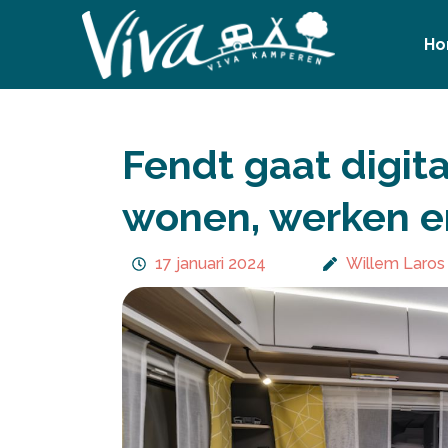
Ga
naar
H
de
inhoud
Fendt gaat digita
wonen, werken e
17 januari 2024
Willem Laros