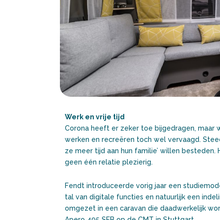
Werk en vrije tijd
Corona heeft er zeker toe bijgedragen, maar we
werken en recreëren toch wel vervaagd. Stee
ze meer tijd aan hun familie’ willen besteden. 
geen één relatie plezierig.
Fendt introduceerde vorig jaar een studiemod
tal van digitale functies en natuurlijk een ind
omgezet in een caravan die daadwerkelijk wo
Apero 495 SFB op de CMT in Stuttgart.