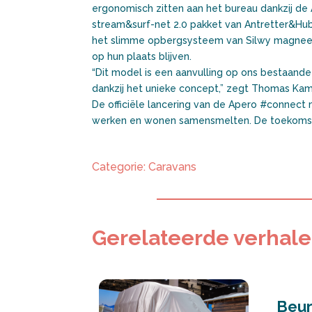
ergonomisch zitten aan het bureau dankzij de
stream&surf-net 2.0 pakket van Antretter&Hub
het slimme opbergsysteem van Silwy magneetst
op hun plaats blijven.
“Dit model is een aanvulling op ons bestaand
dankzij het unieke concept,” zegt Thomas Ka
De officiële lancering van de Apero #connect m
werken en wonen samensmelten. De toekomst
Categorie:
Caravans
Gerelateerde verhal
Beur