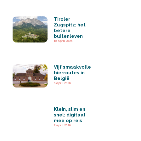
Tiroler
Zugspitz: het
betere
buitenleven
10 april 2026
Vijf smaakvolle
bierroutes in
België
6 april 2026
Klein, slim en
snel: digitaal
mee op reis
2 april 2026