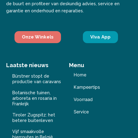
de buurt en profiteer van deskundig advies, service en
garantie en onderhoud en reparaties.
Onze Winkels
Viva App
Laatste nieuws
Menu
Home
Bürstner stopt de
productie van caravans
Kampeertips
Botanische tuinen,
arboreta en rosaria in
Voorraad
Frankrijk
Service
Tiroler Zugspitz: het
betere buitenleven
Vijf smaakvolle
bierroutes in België