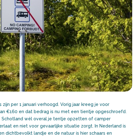
zijn per 1 januari verhoogd. Vorig jaar kreeg je voor
n €160 en dat bedrag is nu met een tientje opgeschroefd.
 Schotland wél overal je tentje opzetten of camper
aat en niet voor gevaarlijke situatie zorgt. In Nederland is
dichtbevolkt landje en de natuur is hier schaars en