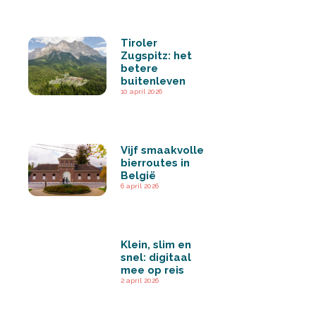
Tiroler
Zugspitz: het
betere
buitenleven
10 april 2026
Vijf smaakvolle
bierroutes in
België
6 april 2026
Klein, slim en
snel: digitaal
mee op reis
2 april 2026