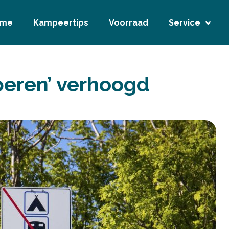
ome
Kampeertips
Voorraad
Service
peren’ verhoogd