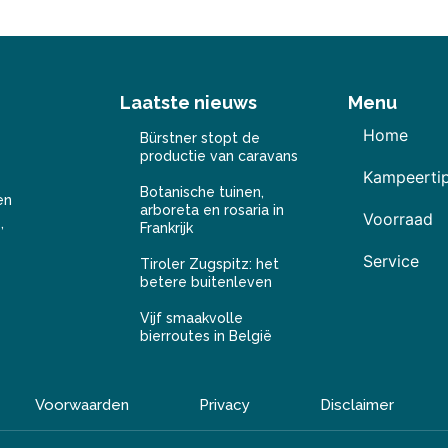
Laatste nieuws
Menu
Home
Bürstner stopt de
productie van caravans
Kampeerti
Botanische tuinen,
en
arboreta en rosaria in
Voorraad
,
Frankrijk
Service
Tiroler Zugspitz: het
betere buitenleven
Vijf smaakvolle
bierroutes in België
Voorwaarden
Privacy
Disclaimer