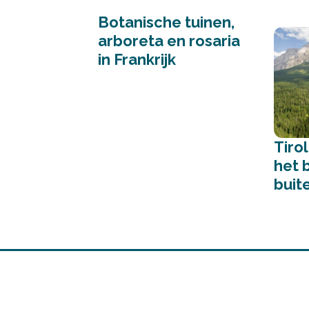
Botanische tuinen,
arboreta en rosaria
in Frankrijk
Tiro
het 
buit