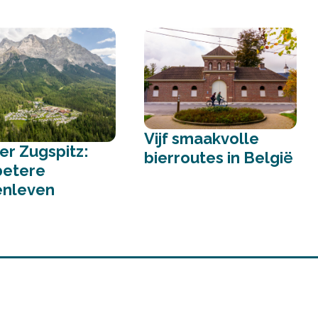
Vijf smaakvolle
ler Zugspitz:
bierroutes in België
betere
enleven