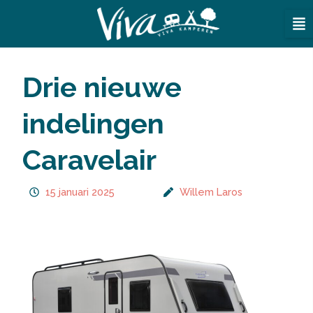
Ga
naar
de
inhoud
Drie nieuwe
indelingen
Caravelair
15 januari 2025
Willem Laros