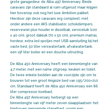
grote garagedeur, de Alba 497 Anniversary. Beide
caravans zijn standaard al ruim uitgerust maar krijgen
hier bovenop ook nog het luxe Ambition pakket.
Hierdoor zijn deze caravans erg compleet, met
onder andere een AKS stabilisator, schokdempers,
reservewiel plus houder in disselbak, serviceluik (100
x 40 cm), groot dakluik (70 x 50 cm), premium matras,
hordeur, extra led spotjes met USB-aansluiting bij het
vaste bed, 50 liter verswatertank, afvalwatertank,
een vijf liter boiler en een douche-uitrusting.
De Alba 450 Anniversary heeft een binnenlengte van
4,7 meter, met een ruime zitgroep, keuken en toilet.
De twee enkele bedden aan de voorzijde zijn om te
bouwen tot een groot
kingsize
bed van 195/200×210
cm. Standaard heeft de Alba 450 Anniversary een 86
liter compressor koelkast.
De Alba 497 Anniversary herbergt op een
binnenlengte van vijf meter zeven slaapplaatsen: het
hierboven genoemde stapelbed, voorin een